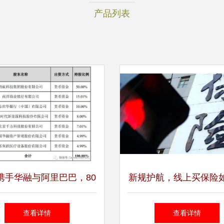
产品列表
携手华融与阿里巴巴，80
新规护航，线上买保险
资蚂蚁消金，开创保险代
别靠谱渠道？——聚焦‘
查看详情
查看详情